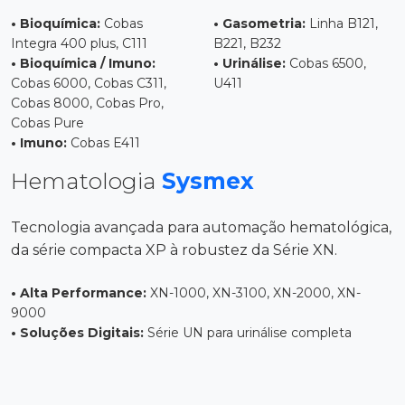
• Bioquímica:
Cobas
• Gasometria:
Linha B121,
Integra 400 plus, C111
B221, B232
• Bioquímica / Imuno:
• Urinálise:
Cobas 6500,
Cobas 6000, Cobas C311,
U411
Cobas 8000, Cobas Pro,
Cobas Pure
• Imuno:
Cobas E411
Hematologia
Sysmex
Tecnologia avançada para automação hematológica,
da série compacta XP à robustez da Série XN.
• Alta Performance:
XN-1000, XN-3100, XN-2000, XN-
9000
• Soluções Digitais:
Série UN para urinálise completa